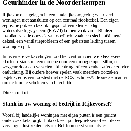
Geurhinder in de Noorderkempen
Rijkevorsel is gelegen in een landelijke omgeving waar veel
woningen niet aansluiten op een centraal rioolstelsel. Een eigen
septische put, een bezinkingsput of een kleinschalig
waterzuiveringssysteem (KWZI) komen vaak voor. Bij deze
installaties is de oorzaak van rioollucht vaak een slecht afsluitend
deksel, een ventilatieprobleem of een gebarsten leiding tussen
woning en put.
In recentere verkavelingen rond het centrum zien we klassiekere
klachten: stank uit een douche door een drooggelopen sifon, een
wc-geur door een versleten afdichtring, of een keuken-afvoer zonder
ontluchting. Bij oudere hoeves spelen vaak meerdere oorzaken
tegelijk, en is een rooktest met de RCZ-techniek® de snelste manier
om de bron te scheiden van bijgeluiden.
Direct contact
Stank in uw woning of bedrijf in Rijkevorsel?
Vooral bij landelijke woningen met eigen putten is een gericht
onderzoek belangrijk. Lukraak een put leegtrekken of een deksel
vervangen lost zelden iets op. Bel John eerst voor advies.