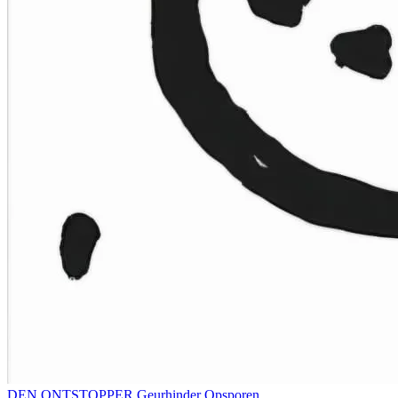
DEN ONTSTOPPER
Geurhinder Opsporen